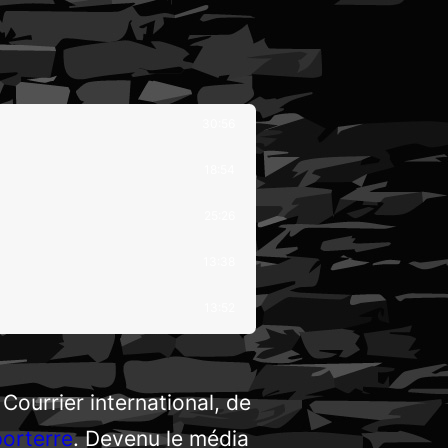
30:56
18:54
25:26
13:38
13:52
e
Courrier international
, de
orterre
. Devenu le média