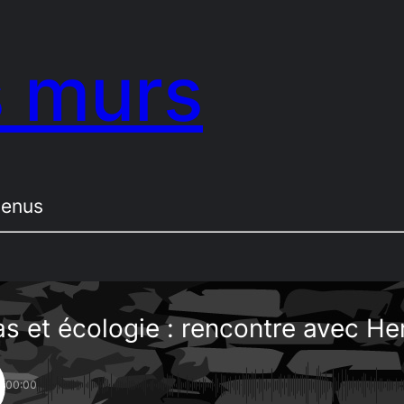
s murs
tenus
s et écologie : rencontre avec H
00:00