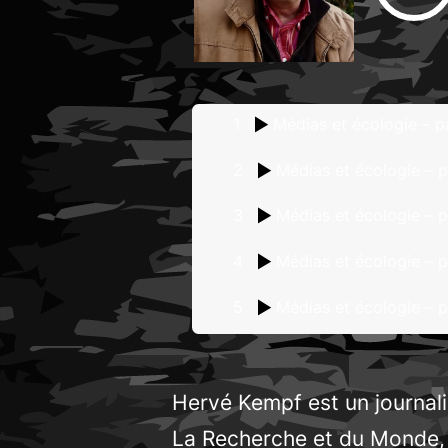
1
Médias et écologie – pa
2
Médias et écologie – p
3
Médias et écologie – p
4
Médias et écologie – p
5
Médias et écologie – p
Hervé Kempf est un journalis
La Recherche
et du
Monde