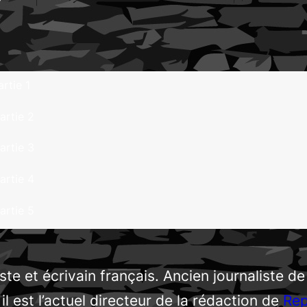
rtie 1
artie 2
artie 3
artie 4
artie 5
te et écrivain français. Ancien journaliste d
, il est l’actuel directeur de la rédaction de
Rep